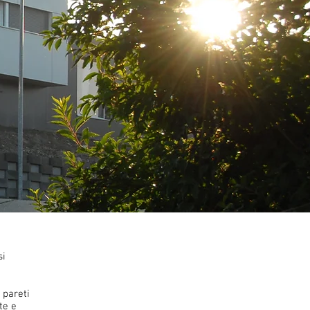
si
 pareti
te e