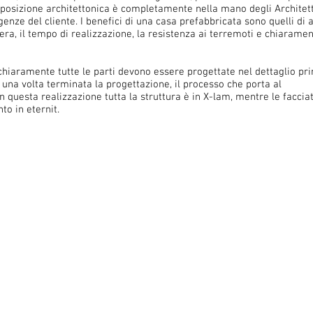
posizione architettonica è completamente nella mano degli Architett
enze del cliente. I benefici di una casa prefabbricata sono quelli di 
pera, il tempo di realizzazione, la resistenza ai terremoti e chiaramen
 chiaramente tutte le parti devono essere progettate nel dettaglio pr
 una volta terminata la progettazione, il processo che porta al
 questa realizzazione tutta la struttura è in X-lam, mentre le faccia
to in eternit.