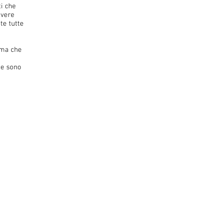
i che
avere
te tutte
ima che
te sono